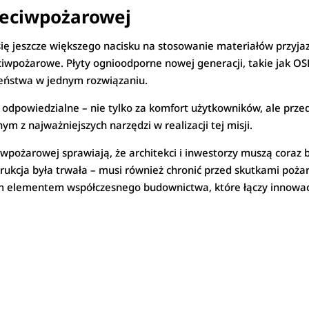
zeciwpożarowej
ę jeszcze większego nacisku na stosowanie materiałów przyjaz
iwpożarowe. Płyty ognioodporne nowej generacji, takie jak OS
zeństwa w jednym rozwiązaniu.
dpowiedzialne – nie tylko za komfort użytkowników, ale przede
 z najważniejszych narzędzi w realizacji tej misji.
iwpożarowej sprawiają, że architekci i inwestorzy muszą coraz
trukcja była trwała – musi również chronić przed skutkami poża
nym elementem współczesnego budownictwa, które łączy innowac