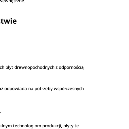
y wewnętrzne.
ctwie
nych płyt drewnopochodnych z odpornością
eważ odpowiada na potrzeby współczesnych
w
alnym technologiom produkcji, płyty te