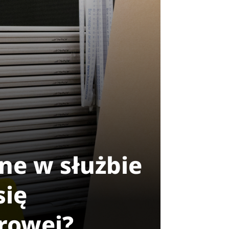
ne w służbie
się
rowej?