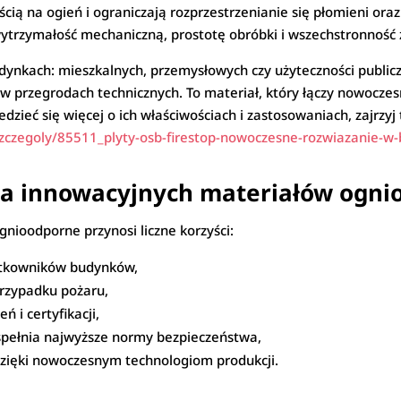
cią na ogień i ograniczają rozprzestrzenianie się płomieni or
 wytrzymałość mechaniczną, prostotę obróbki i wszechstronność
ynkach: mieszkalnych, przemysłowych czy użyteczności publicz
 w przegrodach technicznych. To materiał, który łączy nowocze
dzieć się więcej o ich właściwościach i zastosowaniach, zajrzyj 
szczegoly/85511_plyty-osb-firestop-nowoczesne-rozwiazanie-
nia innowacyjnych materiałów ogn
ioodporne przynosi liczne korzyści:
ytkowników budynków,
przypadku pożaru,
 i certyfikacji,
spełnia najwyższe normy bezpieczeństwa,
ięki nowoczesnym technologiom produkcji.