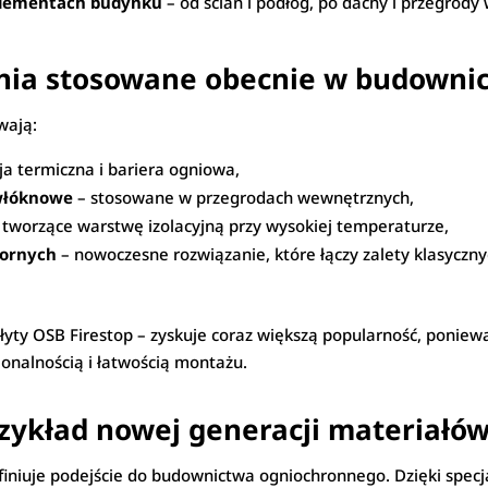
elementach budynku
– od ścian i podłóg, po dachy i przegrod
nia stosowane obecnie w budowni
wają:
cja termiczna i bariera ogniowa,
-włóknowe
– stosowane w przegrodach wewnętrznych,
 tworzące warstwę izolacyjną przy wysokiej temperaturze,
pornych
– nowoczesne rozwiązanie, które łączy zalety klasycz
płyty OSB Firestop – zyskuje coraz większą popularność, poni
jonalnością i łatwością montażu.
rzykład nowej generacji materiałó
efiniuje podejście do budownictwa ogniochronnego. Dzięki specj