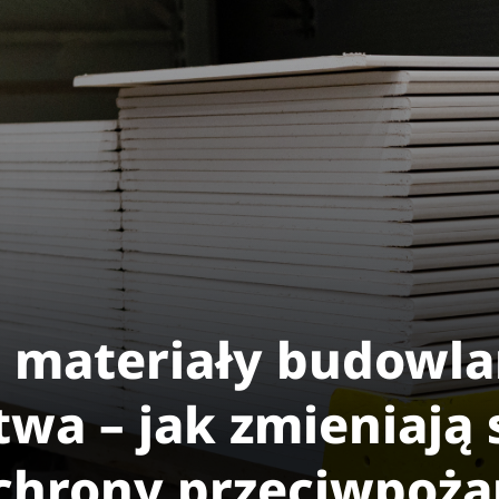
materiały budowla
wa – jak zmieniają 
chrony przeciwpoża