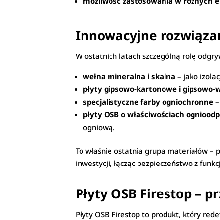
możliwość zastosowania w różnych 
Innowacyjne rozwiąza
W ostatnich latach szczególną rolę odgry
wełna mineralna i skalna
– jako izola
płyty gipsowo-kartonowe i gipsowo
specjalistyczne farby ogniochronne
–
płyty OSB o właściwościach ogniood
ogniową.
To właśnie ostatnia grupa materiałów – 
inwestycji, łącząc bezpieczeństwo z funkc
Płyty OSB Firestop – p
Płyty OSB Firestop to produkt, który red