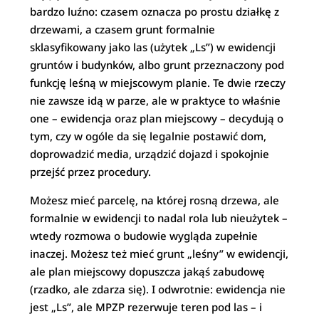
bardzo luźno: czasem oznacza po prostu działkę z
drzewami, a czasem grunt formalnie
sklasyfikowany jako las (użytek „Ls”) w ewidencji
gruntów i budynków, albo grunt przeznaczony pod
funkcję leśną w miejscowym planie. Te dwie rzeczy
nie zawsze idą w parze, ale w praktyce to właśnie
one – ewidencja oraz plan miejscowy – decydują o
tym, czy w ogóle da się legalnie postawić dom,
doprowadzić media, urządzić dojazd i spokojnie
przejść przez procedury.
Możesz mieć parcelę, na której rosną drzewa, ale
formalnie w ewidencji to nadal rola lub nieużytek –
wtedy rozmowa o budowie wygląda zupełnie
inaczej. Możesz też mieć grunt „leśny” w ewidencji,
ale plan miejscowy dopuszcza jakąś zabudowę
(rzadko, ale zdarza się). I odwrotnie: ewidencja nie
jest „Ls”, ale MPZP rezerwuje teren pod las – i