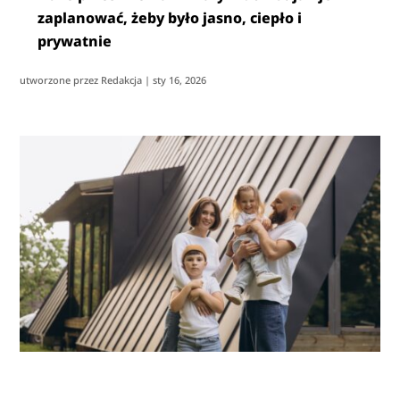
zaplanować, żeby było jasno, ciepło i
prywatnie
utworzone przez
Redakcja
|
sty 16, 2026