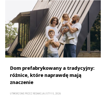
Dom prefabrykowany a tradycyjny:
różnice, które naprawdę mają
znaczenie
UTWORZONE PRZEZ
REDAKCJA
|
STY 15, 2026