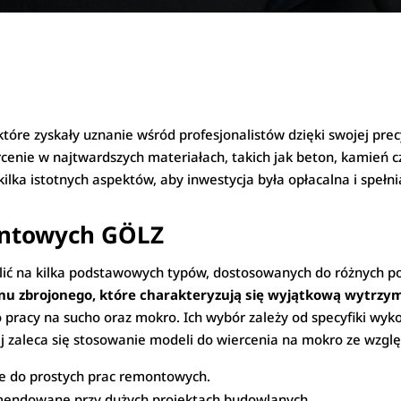
re zyskały uznanie wśród profesjonalistów dzięki swojej precyzj
cenie w najtwardszych materiałach, takich jak beton, kamień cz
ka istotnych aspektów, aby inwestycja była opłacalna i spełni
entowych GÖLZ
ć na kilka podstawowych typów, dostosowanych do różnych po
 zbrojonego, które charakteryzują się wyjątkową wytrzyma
 pracy na sucho oraz mokro. Ich wybór zależy od specyfiki wy
 zaleca się stosowanie modeli do wiercenia na mokro ze wzglę
e do prostych prac remontowych.
endowane przy dużych projektach budowlanych.