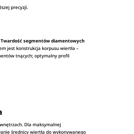
zej precyzji.
.
Twardość segmentów diamentowych
em jest konstrukcja korpusu wiertła –
entów tnących; optymalny profil
a
 wnętrzach. Dla maksymalnej
wanie średnicy wiertła do wykonywanego