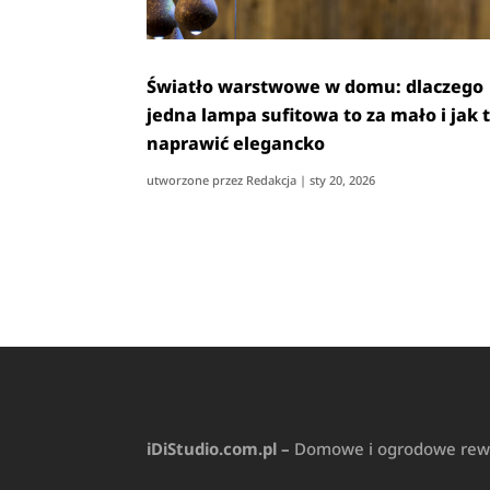
Światło warstwowe w domu: dlaczego
jedna lampa sufitowa to za mało i jak 
naprawić elegancko
utworzone przez
Redakcja
|
sty 20, 2026
iDiStudio.com.pl –
Domowe i ogrodowe rewol