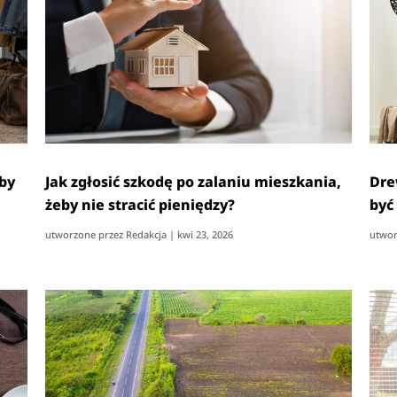
eby
Jak zgłosić szkodę po zalaniu mieszkania,
Dre
żeby nie stracić pieniędzy?
być
utworzone przez
Redakcja
|
kwi 23, 2026
utwor