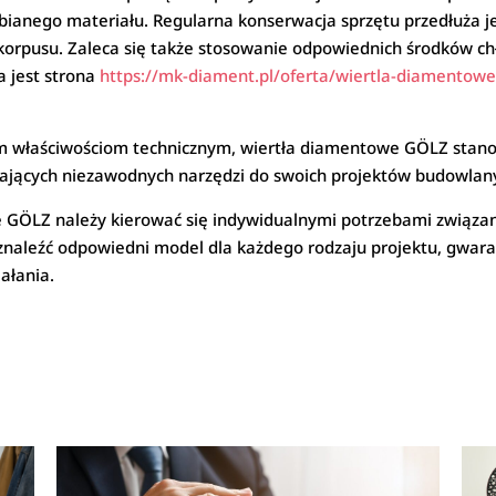
bianego materiału. Regularna konserwacja sprzętu przedłuża je
korpusu. Zaleca się także stosowanie odpowiednich środków ch
a jest strona
https://mk-diament.pl/oferta/wiertla-diamentowe
 właściwościom technicznym, wiertła diamentowe GÖLZ stano
ukających niezawodnych narzędzi do swoich projektów budowlan
 GÖLZ należy kierować się indywidualnymi potrzebami związa
znaleźć odpowiedni model dla każdego rodzaju projektu, gwara
ałania.