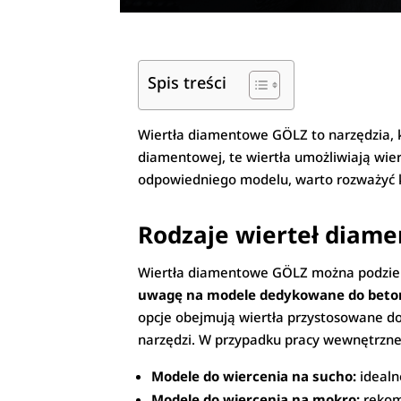
Spis treści
Wiertła diamentowe GÖLZ to narzędzia, któ
diamentowej, te wiertła umożliwiają wier
odpowiedniego modelu, warto rozważyć kil
Rodzaje wierteł diam
Wiertła diamentowe GÖLZ można podzieli
uwagę na modele dedykowane do betonu
opcje obejmują wiertła przystosowane do
narzędzi. W przypadku pracy wewnętrznej
Modele do wiercenia na sucho:
idealn
Modele do wiercenia na mokro:
rekom