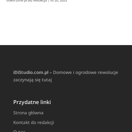
utworzone przez
Redakcja
|
lis 20, 2025
iDiStudio.com.pl –
Domowe i ogrodowe rewolucje
zaczynają się tutaj
Przydatne linki
Strona główna
Kontakt do redakcji
O nas