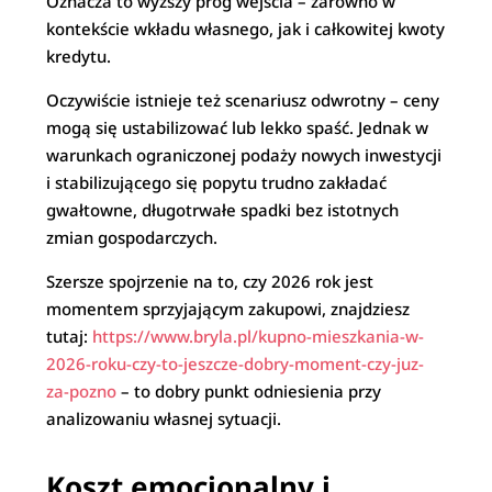
Oznacza to wyższy próg wejścia – zarówno w
kontekście wkładu własnego, jak i całkowitej kwoty
kredytu.
Oczywiście istnieje też scenariusz odwrotny – ceny
mogą się ustabilizować lub lekko spaść. Jednak w
warunkach ograniczonej podaży nowych inwestycji
i stabilizującego się popytu trudno zakładać
gwałtowne, długotrwałe spadki bez istotnych
zmian gospodarczych.
Szersze spojrzenie na to, czy 2026 rok jest
momentem sprzyjającym zakupowi, znajdziesz
tutaj:
https://www.bryla.pl/kupno-mieszkania-w-
2026-roku-czy-to-jeszcze-dobry-moment-czy-juz-
za-pozno
– to dobry punkt odniesienia przy
analizowaniu własnej sytuacji.
Koszt emocjonalny i