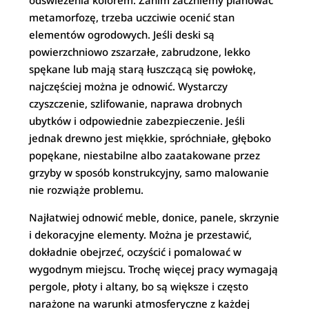
odświeżenia kolorem. Zanim zaczniemy planować
metamorfozę, trzeba uczciwie ocenić stan
elementów ogrodowych. Jeśli deski są
powierzchniowo zszarzałe, zabrudzone, lekko
spękane lub mają starą łuszczącą się powłokę,
najczęściej można je odnowić. Wystarczy
czyszczenie, szlifowanie, naprawa drobnych
ubytków i odpowiednie zabezpieczenie. Jeśli
jednak drewno jest miękkie, spróchniałe, głęboko
popękane, niestabilne albo zaatakowane przez
grzyby w sposób konstrukcyjny, samo malowanie
nie rozwiąże problemu.
Najłatwiej odnowić meble, donice, panele, skrzynie
i dekoracyjne elementy. Można je przestawić,
dokładnie obejrzeć, oczyścić i pomalować w
wygodnym miejscu. Trochę więcej pracy wymagają
pergole, płoty i altany, bo są większe i często
narażone na warunki atmosferyczne z każdej