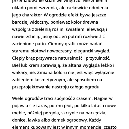
przemalowanie ścian we wnętrzu. Nie zmienia
układu pomieszczenia, ale całkowicie odmienia
jego charakter. W ogrodzie efekt bywa jeszcze
bardziej widoczny, ponieważ kolor drewna
współgra z zielenią roślin, światłem, elewacją i
nawierzchnią. Jasny odcień potrafi rozświetlić
zacienione patio. Ciemny grafit może nadać
staremu płotowi nowoczesny, elegancki wygląd.
Ciepły brąz przywraca naturalność i przytulność.
Biel lub krem sprawiają, że altana wygląda lekko i
wakacyjnie. Zmiana koloru nie jest więc wyłącznie
zabiegiem kosmetycznym, ale sposobem na
przeprojektowanie nastroju całego ogrodu.
Wiele ogrodów traci spójność z czasem. Najpierw
pojawia się taras, potem płot, po kilku latach nowe
meble, później pergola, skrzynie na narzędzia,
donice, ławka albo domek ogrodowy. Każdy
element kupowany jest w innym momencie, często