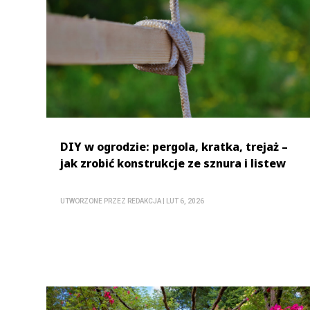
DIY w ogrodzie: pergola, kratka, trejaż –
jak zrobić konstrukcje ze sznura i listew
UTWORZONE PRZEZ
REDAKCJA
|
LUT 6, 2026