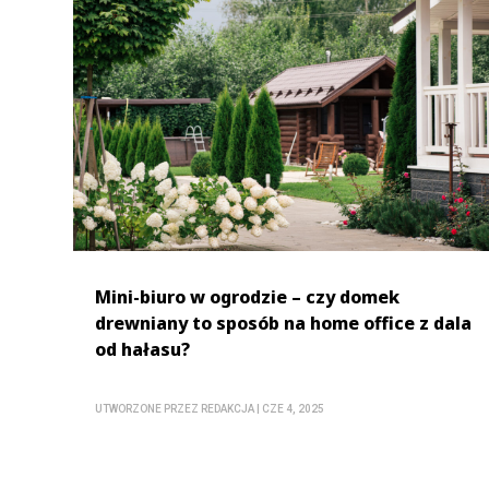
Mini-biuro w ogrodzie – czy domek
drewniany to sposób na home office z dala
od hałasu?
UTWORZONE PRZEZ
REDAKCJA
|
CZE 4, 2025