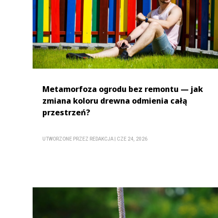
Metamorfoza ogrodu bez remontu — jak
zmiana koloru drewna odmienia całą
przestrzeń?
UTWORZONE PRZEZ
REDAKCJA
|
CZE 24, 2026