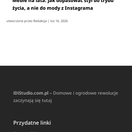
Meble na lata: jak dopasować styl do trybu
życia, a nie do mody z Instagrama
utworzone przez
Redakcja
|
lut 16, 2026
iDiStudio.com.pl –
Domowe i ogrodowe rewolucje
zaczynają się tutaj
Przydatne linki